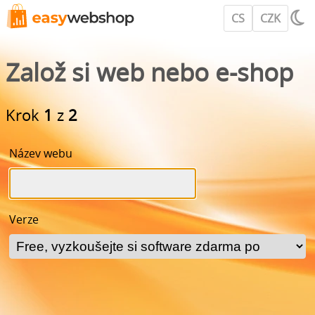
CS
CZK
Založ si web nebo e-shop
Krok
1
z
2
Název webu
Verze