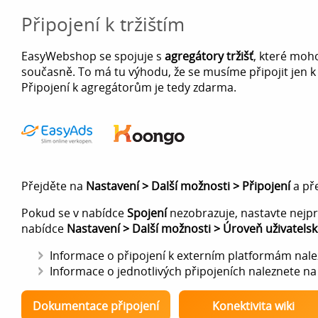
Připojení k tržištím
EasyWebshop se spojuje s
agregátory tržišť
, které moh
současně. To má tu výhodu, že se musíme připojit jen k
Připojení k agregátorům je tedy zdarma.
Přejděte na
Nastavení > Další možnosti > Připojení
a př
Pokud se v nabídce
Spojení
nezobrazuje, nastavte nejpr
nabídce
Nastavení > Další možnosti > Úroveň uživatels
Informace o připojení k externím platformám nal
Informace o jednotlivých připojeních naleznete n
Dokumentace připojení
Konektivita wiki