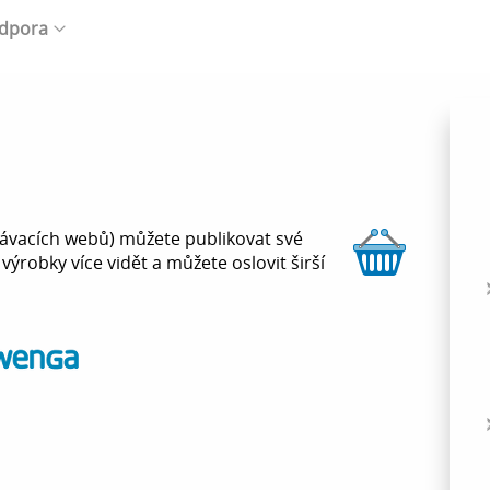
dpora
návacích webů) můžete publikovat své
ýrobky více vidět a můžete oslovit širší