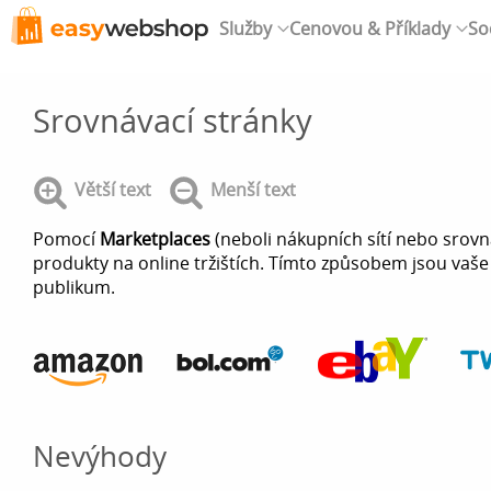
Služby
Cenovou & Příklady
So
Srovnávací stránky
Větší text
Menší text
Pomocí
Marketplaces
(neboli nákupních sítí nebo srov
produkty na online tržištích. Tímto způsobem jsou vaše v
publikum.
Nevýhody