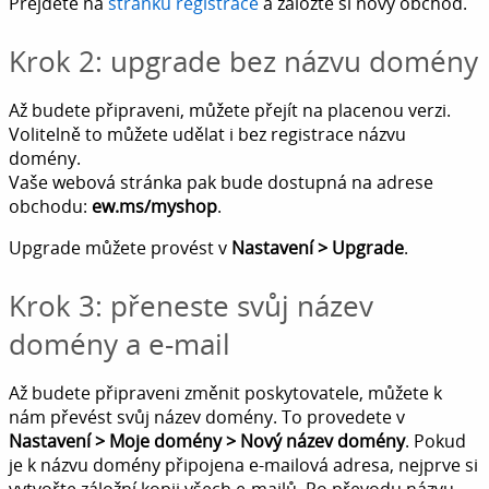
Přejděte na
stránku registrace
a založte si nový obchod.
Krok 2: upgrade bez názvu domény
Až budete připraveni, můžete přejít na placenou verzi.
Volitelně to můžete udělat i bez registrace názvu
domény.
Vaše webová stránka pak bude dostupná na adrese
obchodu:
ew.ms/myshop
.
Upgrade můžete provést v
Nastavení > Upgrade
.
Krok 3: přeneste svůj název
domény a e-mail
Až budete připraveni změnit poskytovatele, můžete k
nám převést svůj název domény. To provedete v
Nastavení > Moje domény > Nový název domény
. Pokud
je k názvu domény připojena e-mailová adresa, nejprve si